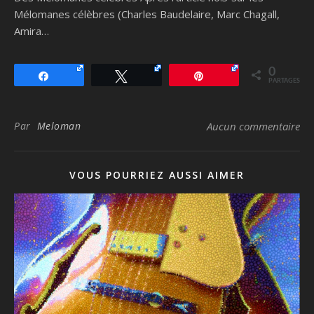
Mélomanes célèbres (Charles Baudelaire, Marc Chagall,
Amira…
0
Partagez
Tweetez
Épingle
PARTAGES
Par
Meloman
Aucun commentaire
VOUS POURRIEZ AUSSI AIMER