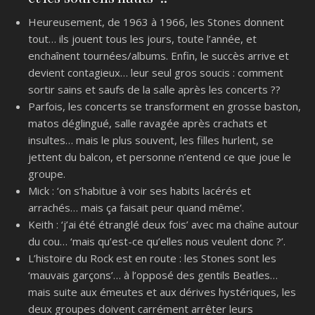
Heureusement, de 1963 à 1966, les Stones donnent
tout… ils jouent tous les jours, toute l’année, et
enchaînent tournées/albums. Enfin, le succès arrive et
devient contagieux… leur seul gros soucis : comment
sortir sains et saufs de la salle après les concerts ??
Parfois, les concerts se transforment en grosse baston,
matos déglingué, salle ravagée après crachats et
insultes… mais le plus souvent, les filles hurlent, se
jettent du balcon, et personne n’entend ce que joue le
groupe.
Mick : ‘on s’habitue à voir ses habits lacérés et
arrachés… mais ça faisait peur quand même’.
Keith : ‘j’ai été étranglé deux fois’ avec ma chaîne autour
du cou… ‘mais qu’est-ce qu’elles nous veulent donc ?’.
L’histoire du Rock est en route : les Stones sont les
‘mauvais garçons’… à l’opposé des gentils Beatles…
mais suite aux émeutes et aux dérives hystériques, les
deux groupes doivent carrément arrêter leurs