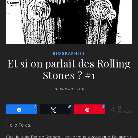
BIOGRAPHIES
Et si on parlait des Rolling
Stones ? #1
19 janvier 2019
0
Partagez
Tweetez
Épingle
PARTAGES
Hello Folk’s,
Oui, je suis fan de Stones… et je vous avoue que j’ai appris