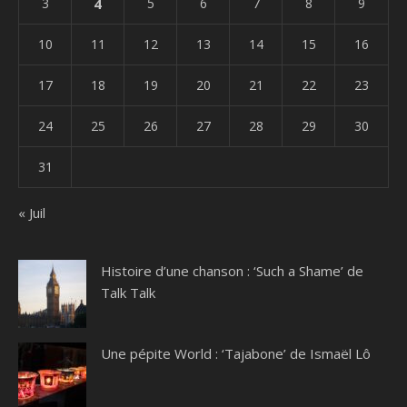
3
4
5
6
7
8
9
10
11
12
13
14
15
16
17
18
19
20
21
22
23
24
25
26
27
28
29
30
31
« Juil
Histoire d’une chanson : ‘Such a Shame’ de
Talk Talk
Une pépite World : ‘Tajabone’ de Ismaël Lô