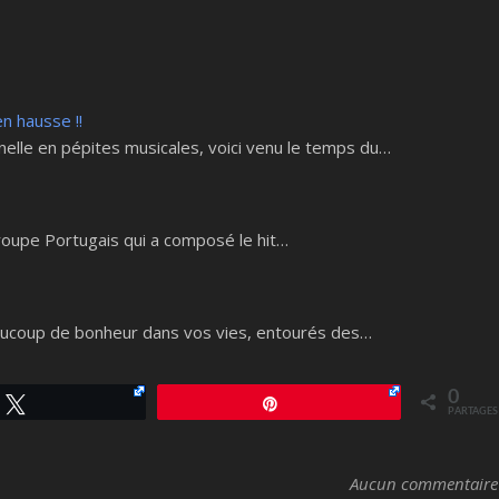
en hausse !!
elle en pépites musicales, voici venu le temps du…
roupe Portugais qui a composé le hit…
eaucoup de bonheur dans vos vies, entourés des…
0
Tweetez
Épingle
PARTAGES
Aucun commentaire