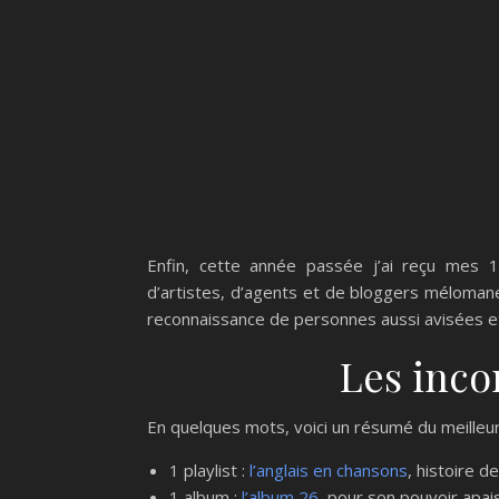
Enfin, cette année passée j’ai reçu mes 
d’artistes, d’agents et de bloggers méloman
reconnaissance de personnes aussi avisées et
Les inco
En quelques mots, voici un résumé du meilleur 
1 playlist :
l’anglais en chansons
, histoire de
1 album :
l’album 26
, pour son pouvoir apai