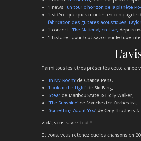
1 news :
un tour d’horizon de la planète R
1 vidéo : quelques minutes en compagnie d
fabrication des guitares acoustiques Taylo
1 concert :
The National, en Live,
depuis une
1 histoire : pour tout savoir sur le tube in
L’av
Parmi tous les titres présentés cette année vo
‘In My Room’
de Chance Peña,
‘Look at the Light’
de Sin Fang,
‘Steal’
de Maribou State & Holly Walker,
‘The Sunshine’
de Manchester Orchestra,
‘Something About You’
de Cary Brothers & 
Voilà, vous savez tout !!
Et vous, vous retenez quelles chansons en 2