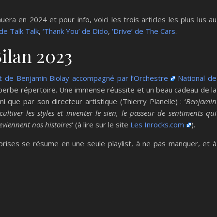
uera en 2024 et pour info, voici les trois articles les plus lus au
de Talk Talk
,
‘Thank You’ de Dido
,
‘Drive’ de The Cars
.
ilan 2023
t de Benjamin Biolay accompagné par l’Orchestre
National de
perbe répertoire. Une immense réussite et un beau cadeau de la
i que par son directeur artistique (Thierry Planelle) : ‘
Benjamin
ltiver les styles et inventer le sien, le passeur de sentiments qui
eviennent nos histoires
‘ (à lire sur le site
Les Inrocks.com
).
rprises se résume en une seule playlist, à ne pas manquer, et à