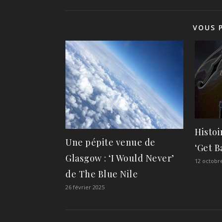
VOUS 
Histoi
Une pépite venue de
‘Get B
Glasgow : ‘I Would Never’
12 octobr
de The Blue Nile
26 février 2025