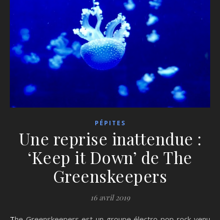
PÉPITES
Une reprise inattendue :
‘Keep it Down’ de The
Greenskeepers
16 avril 2019
The Greenskeepers est un groupe électro-pop-rock venu