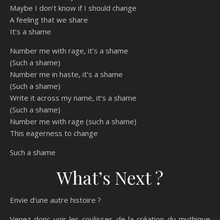
Maybe I don’t know if I should change
A feeling that we share
It’s a shame
Number me with rage, it’s a shame
(Such a shame)
Number me in haste, it’s a shame
(Such a shame)
Write it across my name, it’s a shame
(Such a shame)
Number me with rage (such a shame)
This eagerness to change
Such a shame
What’s Next ?
Envie d’une autre histoire ?
Venez donc voir les coulisses de la création du mythique