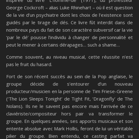
inspirée du livre ‘L’homme-dé’ (1971), du professeur
George Cockcroft – alias Luke Rhinehart – où il est question
de la vie d’un psychiatre dont les choix de l’existence sont
guidés par le tirage de dés. Ce livre fût interdit dans de
nombreux pays du fait de son caractère subversif car la vie
‘par le dé’ pousse l’individu à changer de personnalité et
peut le mener à certains dérapages… such a shame…
Comme souvent, au niveau musical, cette réussite n’est
pas le fruit du hasard.
Fort de son récent succès au sein de la Pop anglaise, le
groupe décide de s’entourer d’un nouveau
producteur/musicien en la personne de Tim Friese-Greene
(‘The Lion Sleeps Tonight’ de Tight Fit, ‘Dragonfly’ de The
Nolans). Ils ne le savent pas encore mais l’arrivée de ce
claviériste/compositeur hors pair va transformer le
groupe. En quelques années, ses apports musicaux et son
entente absolue avec Mark Hollis, feront de lui un véritable
pilier du groupe. Bien entendu, ce casting parfait va