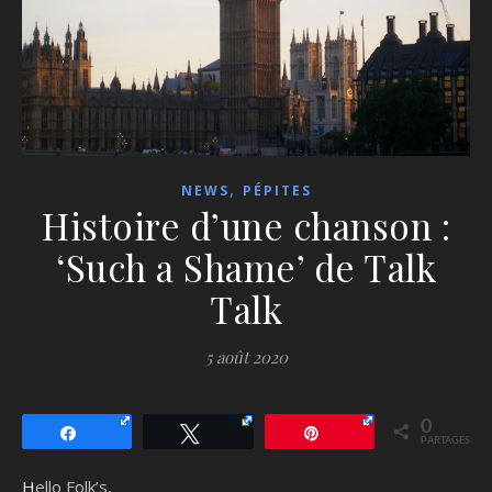
,
NEWS
PÉPITES
Histoire d’une chanson :
‘Such a Shame’ de Talk
Talk
5 août 2020
0
Partagez
Tweetez
Épingle
PARTAGES
Hello Folk’s,