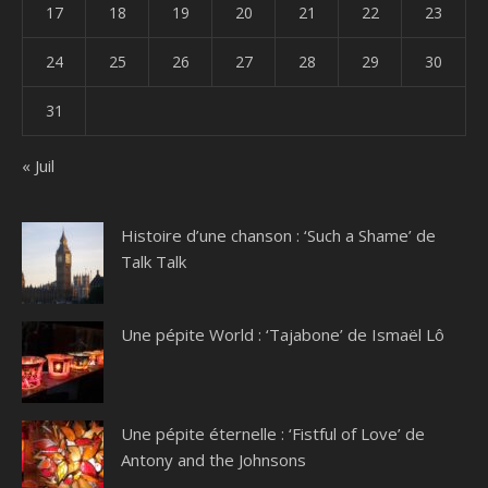
17
18
19
20
21
22
23
24
25
26
27
28
29
30
31
« Juil
Histoire d’une chanson : ‘Such a Shame’ de
Talk Talk
Une pépite World : ‘Tajabone’ de Ismaël Lô
Une pépite éternelle : ‘Fistful of Love’ de
Antony and the Johnsons