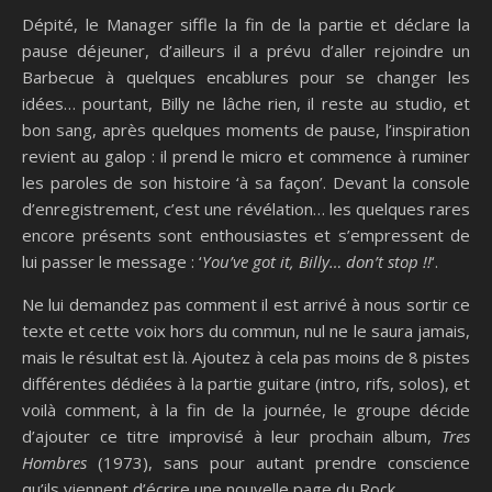
Dépité, le Manager siffle la fin de la partie et déclare la
pause déjeuner, d’ailleurs il a prévu d’aller rejoindre un
Barbecue à quelques encablures pour se changer les
idées… pourtant, Billy ne lâche rien, il reste au studio, et
bon sang, après quelques moments de pause, l’inspiration
revient au galop : il prend le micro et commence à ruminer
les paroles de son histoire ‘à sa façon’. Devant la console
d’enregistrement, c’est une révélation… les quelques rares
encore présents sont enthousiastes et s’empressent de
lui passer le message : ‘
You’ve got it, Billy… don’t stop !!
‘.
Ne lui demandez pas comment il est arrivé à nous sortir ce
texte et cette voix hors du commun, nul ne le saura jamais,
mais le résultat est là. Ajoutez à cela pas moins de 8 pistes
différentes dédiées à la partie guitare (intro, rifs, solos), et
voilà comment, à la fin de la journée, le groupe décide
d’ajouter ce titre improvisé à leur prochain album,
Tres
Hombres
(1973), sans pour autant prendre conscience
qu’ils viennent d’écrire une nouvelle page du Rock.