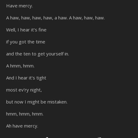
Have mercy.
A haw, haw, haw, haw, a haw. A haw, haw, haw.
Well, I hear it’s fine
if you got the time
and the ten to get yourself in.
A hmm, hmm.
And I hear it’s tight
most ev’ry night,
but now I might be mistaken.
hmm, hmm, hmm.
Ah have mercy.