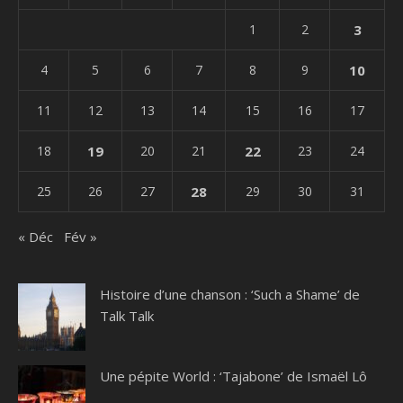
1
2
3
4
5
6
7
8
9
10
11
12
13
14
15
16
17
18
19
20
21
22
23
24
25
26
27
28
29
30
31
« Déc
Fév »
Histoire d’une chanson : ‘Such a Shame’ de
Talk Talk
Une pépite World : ‘Tajabone’ de Ismaël Lô