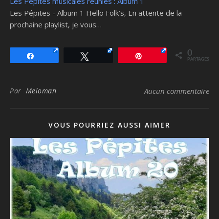
Les Pépites musicales réunies : Album 1
Les Pépites - Album 1 Hello Folk’s, En attente de la
prochaine playlist, je vous…
0
Partagez
Tweetez
Épingle
PARTAGES
Par
Meloman
Aucun commentaire
VOUS POURRIEZ AUSSI AIMER