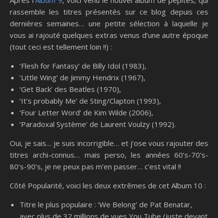
Après l’
Album 9
, voici venu le nouvel album de pépites, qui
rassemble les titres présentés sur ce blog depuis ces
dernières semaines… une petite sélection à laquelle je
vous ai rajouté quelques extras venus d’une autre époque
(tout ceci est tellement loin !!) :
‘Flesh for Fantasy’ de Billy Idol (1983),
‘Little Wing’ de Jimmy Hendrix (1967),
‘Get Back’ des Beatles (1970),
‘It’s probably Me’ de Sting/Clapton (1993),
‘Four Letter Word’ de Kim Wilde (2006),
‘Paradoxal Système’ de Laurent Voulzy (1992).
Oui, je sais… je suis incorrigible… et j’ose vous rajouter des
titres archi-connus… mais perso, les années 60’s-70’s-
80’s-90’s, je ne peux pas m’en passer… c’est vital !!
Côté Popularité, voici les deux extrêmes de cet Album 10 :
Titre le plus populaire : ‘We Belong’ de Pat Benatar,
avec plus de 32 millions de vues You Tube (juste devant