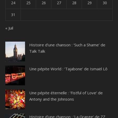
24
25
26
27
28
29
30
31
« Juil
Histoire d’une chanson : ‘Such a Shame’ de
Talk Talk
Une pépite World : ‘Tajabone’ de Ismaël Lô
Une pépite éternelle : ‘Fistful of Love’ de
Antony and the Johnsons
Histoire d’une chanson : ‘La Grange’ de ZZ