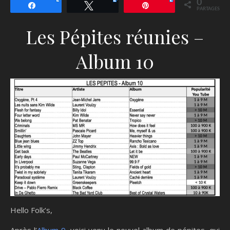
0
Partagez
Tweetez
Épingle
PARTAGES
Les Pépites réunies –
Album 10
Hello Folk’s,