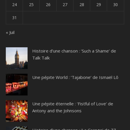
24
25
26
27
28
29
30
31
« Juil
Histoire d’une chanson : ‘Such a Shame’ de
Talk Talk
Une pépite World : ‘Tajabone’ de Ismaël Lô
Une pépite éternelle : ‘Fistful of Love’ de
Antony and the Johnsons