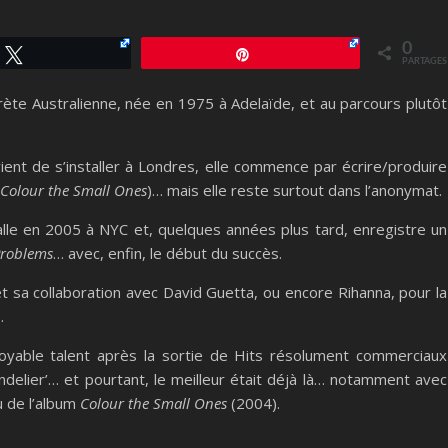
0
Tweetez
Épingle
PARTAGES
rète Australienne, née en 1975 à Adelaïde, et au parcours plutôt
ient de s’installer à Londres, elle commence par écrire/produire
, Colour the Small Ones
)… mais elle reste surtout dans l’anonymat.
alle en 2005 à NYC et, quelques années plus tard, enregistre un
Problems
… avec, enfin, le début du succès.
 et sa collaboration avec David Guetta, ou encore Rihanna, pour la
.
croyable talent après la sortie de Hits résolument commerciaux
delier’… et pourtant, le meilleur était déjà là… notamment avec
su de l’album
Colour the Small Ones
(2004).