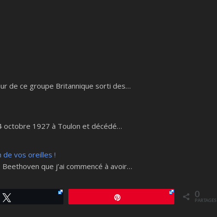
teur de ce groupe Britannique sorti des…
e 24 octobre 1927 à Toulon et décédé…
 de vos oreilles !
 de Beethoven que j’ai commencé à avoir…
0
Tweetez
Épingle
PARTAGES