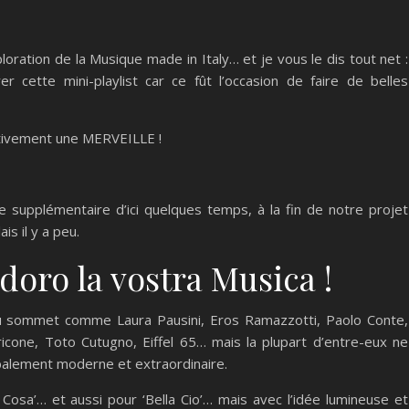
oration de la Musique made in Italy… et je vous le dis tout net :
 cette mini-playlist car ce fût l’occasion de faire de belles
nitivement une MERVEILLE !
e supplémentaire d’ici quelques temps, à la fin de notre projet
is il y a peu.
adoro la vostra Musica !
à au sommet comme Laura Pausini, Eros Ramazzotti, Paolo Conte,
ricone, Toto Cutugno, Eiffel 65… mais la plupart d’entre-eux ne
obalement moderne et extraordinaire.
Cosa’… et aussi pour ‘Bella Cio’… mais avec l’idée lumineuse et