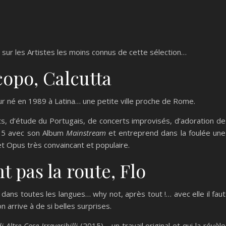
s sur les Artistes les moins connus de cette sélection…
opo, Calcutta
ur né en 1989 à Latina… une petite ville proche de Rome.
s, d’étude du Portugais, de concerts improvisés, d’adoration de
015 avec son Album
Mainstream
et entreprend dans la foulée une
t Opus très convaincant et populaire.
t pas la route, Flo
dans toutes les langues… why not, après tout !… avec elle il faut
 arrive à de si belles surprises.
 Altre Cose Irreveribilli
(2015)… un travail original et qui la révèle