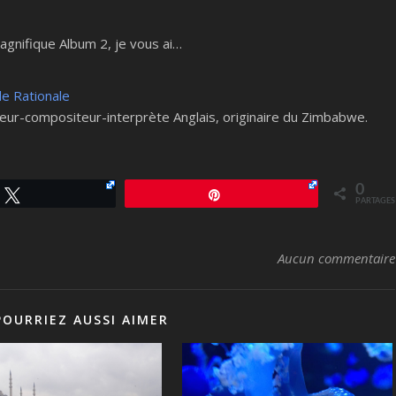
agnifique Album 2, je vous ai…
 de Rationale
uteur-compositeur-interprète Anglais, originaire du Zimbabwe.
0
Tweetez
Épingle
PARTAGES
Aucun commentaire
POURRIEZ AUSSI AIMER