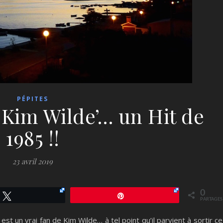
PÉPITES
s Kim Wilde’… un Hit de
1985 !!
23 avril 2019
0
Tweetez
Épingle
PARTAGES
st un vrai fan de Kim Wilde… à tel point qu’il parvient à sortir ce