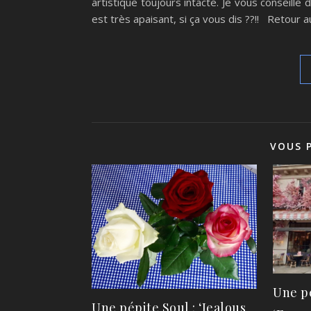
artistique toujours intacte. Je vous conseille
est très apaisant, si ça vous dis ??!! Retour a
VOUS 
Une p
Une pépite Soul : ‘Jealous