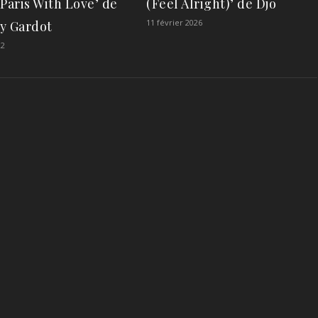
Paris With Love’ de
(Feel Alright)’ de Djo
11 février 2026
y Gardot
22