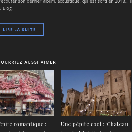
 d’écouter son dernier album, acoustique, qui est sorti en 2018… il
u Blog.
LIRE LA SUITE
POURRIEZ AUSSI AIMER
épite romantique :
Une pépite cool : ‘Chateau