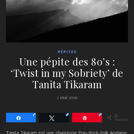
PÉPITES
Une pépite des 80’s :
‘Twist in my Sobriety’ de
Tanita Tikaram
1 mai 2019
0
Partagez
Tweetez
Épingle
PARTAGES
Tanita Tikaram est une chanteuse Pop-Rock-Folk Anglaise,