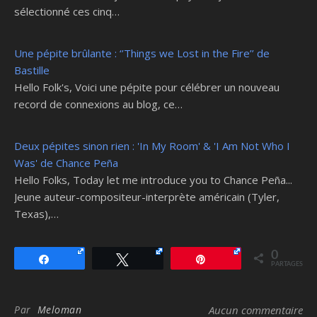
sélectionné ces cinq…
Une pépite brûlante : ‘’Things we Lost in the Fire’’ de
Bastille
Hello Folk's, Voici une pépite pour célébrer un nouveau
record de connexions au blog, ce…
Deux pépites sinon rien : 'In My Room' & 'I Am Not Who I
Was' de Chance Peña
Hello Folks, Today let me introduce you to Chance Peña...
Jeune auteur-compositeur-interprète américain (Tyler,
Texas),…
0
Partagez
Tweetez
Épingle
PARTAGES
Par
Meloman
Aucun commentaire