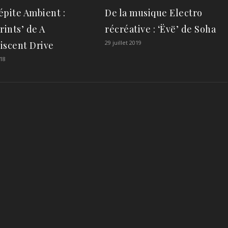
pite Ambient :
De la musique Electro
rints’ de A
récréative : ‘Ëvë’ de Soha
29 juillet 2019
iscent Drive
18