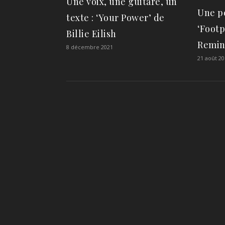
Une voix, une guitare, un
Une pé
texte : ‘Your Power’ de
‘Footp
Billie Eilish
Remin
8 décembre 2021
21 août 20