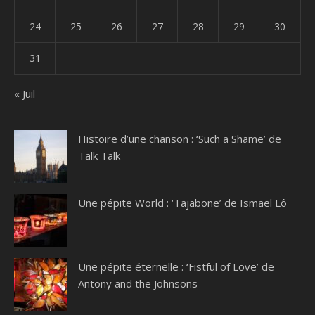
24
25
26
27
28
29
30
31
« Juil
Histoire d’une chanson : ‘Such a Shame’ de
Talk Talk
Une pépite World : ‘Tajabone’ de Ismaël Lô
Une pépite éternelle : ‘Fistful of Love’ de
Antony and the Johnsons