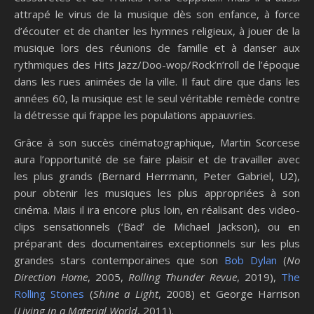
attrapé le virus de la musique dès son enfance, à force
d’écouter et de chanter les hymnes religieux, à jouer de la
musique lors des réunions de famille et à danser aux
rythmiques des Hits Jazz/Doo-wop/Rock’n’roll de l’époque
dans les rues animées de la ville. Il faut dire que dans les
années 60, la musique est le seul véritable remède contre
la détresse qui frappe les populations appauvries.
Grâce à son succès cinématographique, Martin Scorcese
aura l’opportunité de se faire plaisir et de travailler avec
les plus grands (Bernard Herrmann, Peter Gabriel, U2),
pour obtenir les musiques les plus appropriées à son
cinéma. Mais il ira encore plus loin, en réalisant des video-
clips sensationnels (‘Bad’ de Michael Jackson), ou en
préparant des documentaires exceptionnels sur les plus
grandes stars contemporaines que son
Bob Dylan
(
No
Direction Home
, 2005,
Rolling Thunder Revue
, 2019),
The
Rolling Stones
(
Shine a Light
, 2008) et George Harrison
(
Living in a Material World
, 2011).