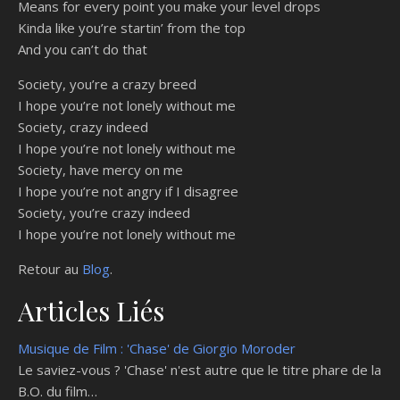
Means for every point you make your level drops
Kinda like you’re startin’ from the top
And you can’t do that
Society, you’re a crazy breed
I hope you’re not lonely without me
Society, crazy indeed
I hope you’re not lonely without me
Society, have mercy on me
I hope you’re not angry if I disagree
Society, you’re crazy indeed
I hope you’re not lonely without me
Retour au
Blog
.
Articles Liés
Musique de Film : 'Chase' de Giorgio Moroder
Le saviez-vous ? 'Chase' n'est autre que le titre phare de la
B.O. du film…