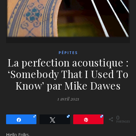
PÉPITES
La perfection acoustique :
‘Somebody That I Used To
Know’ par Mike Dawes
1 avril 2021
0
Partagez
Tweetez
Épingle
PARTAGES
Hello Folks,