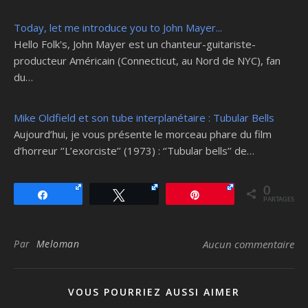
Today, let me introduce you to John Mayer...
Hello Folk's, John Mayer est un chanteur-guitariste-
producteur Américain (Connecticut, au Nord de NYC), fan
du…
Mike Oldfield et son tube interplanétaire : Tubular Bells
Aujourd’hui, je vous présente le morceau phare du film
d’horreur ‘’L’exorciste’’ (1973) : ‘’Tubular bells’’ de…
0
Partagez
Tweetez
Épingle
PARTAGES
Par
Meloman
Aucun commentaire
VOUS POURRIEZ AUSSI AIMER