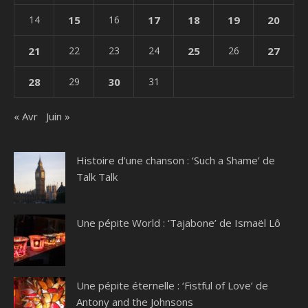
14
15
16
17
18
19
20
21
22
23
24
25
26
27
28
29
30
31
« Avr
Juin »
Histoire d’une chanson : ‘Such a Shame’ de
Talk Talk
Une pépite World : ‘Tajabone’ de Ismaël Lô
Une pépite éternelle : ‘Fistful of Love’ de
Antony and the Johnsons