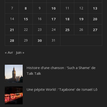
7
8
9
10
11
12
13
14
15
16
17
18
19
20
21
22
23
24
25
26
27
28
29
30
31
« Avr
Juin »
Histoire d’une chanson : ‘Such a Shame’ de
Talk Talk
Une pépite World : ‘Tajabone’ de Ismaël Lô