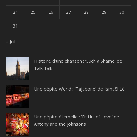
24
25
26
27
28
29
30
31
« Juil
Histoire d’une chanson : ‘Such a Shame’ de
Talk Talk
Une pépite World : ‘Tajabone’ de Ismaël Lô
Une pépite éternelle : ‘Fistful of Love’ de
Antony and the Johnsons