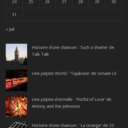
24
25
26
27
28
29
30
31
« Juil
Histoire d’une chanson : ‘Such a Shame’ de
Talk Talk
Une pépite World : ‘Tajabone’ de Ismaël Lô
Une pépite éternelle : ‘Fistful of Love’ de
Antony and the Johnsons
Histoire d’une chanson : ‘La Grange’ de ZZ