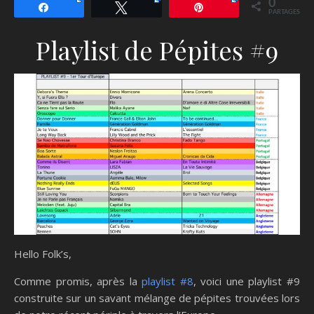
0
Partagez
Tweetez
Épingle
PARTAGES
Playlist de Pépites #9
Hello Folk’s,
Comme promis, après la
playlist #8
, voici une playlist #9
construite sur un savant mélange de pépites trouvées lors