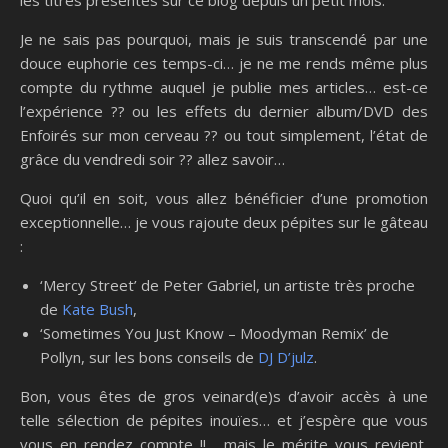
les titres présentés sur ce blog depuis un petit mois.
Je ne sais pas pourquoi, mais je suis transcendé par une
douce euphorie ces temps-ci… je ne me rends même plus
compte du rythme auquel je publie mes articles… est-ce
l’expérience ?? ou les effets du dernier album/DVD des
Enfoirés sur mon cerveau ?? ou tout simplement, l’état de
grâce du vendredi soir ?? allez savoir…
Quoi qu’il en soit, vous allez bénéficier d’une promotion
exceptionnelle… je vous rajoute deux pépites sur le gâteau
:
‘Mercy Street’ de Peter Gabriel, un artiste très proche
de
Kate Bush
,
‘Sometimes You Just Know – Moodyman Remix’ de
Pollyn, sur les bons conseils de
DJ D’julz
.
Bon, vous êtes de gros veinard(e)s d’avoir accès à une
telle sélection de pépites inouïes… et j’espère que vous
vous en rendez compte !!… mais le mérite vous revient,