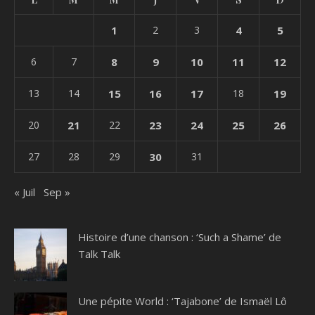
1
2
3
4
5
6
7
8
9
10
11
12
13
14
15
16
17
18
19
20
21
22
23
24
25
26
27
28
29
30
31
« Juil
Sep »
Histoire d’une chanson : ‘Such a Shame’ de
Talk Talk
Une pépite World : ‘Tajabone’ de Ismaël Lô