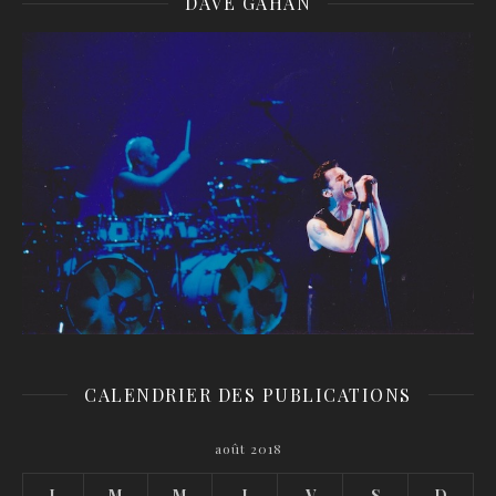
DAVE GAHAN
CALENDRIER DES PUBLICATIONS
août 2018
L
M
M
J
V
S
D