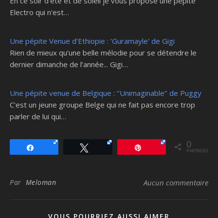
En ce soir d'été et de soleil je vous propose une pépite
Electro qui n'est…
Une pépite Venue d’Ethiopie : ‘Guramayle’ de Gigi
Rien de mieux qu’une belle mélodie pour se détendre le
dernier dimanche de l’année... Gigi…
Une pépite venue de Belgique : ‘’Unimaginable’’ de Puggy
C'est un jeune groupe Belge qui ne fait pas encore trop
parler de lui qui…
0
Partagez
Tweetez
Épingle
PARTAGES
Par
Meloman
Aucun commentaire
VOUS POURRIEZ AUSSI AIMER