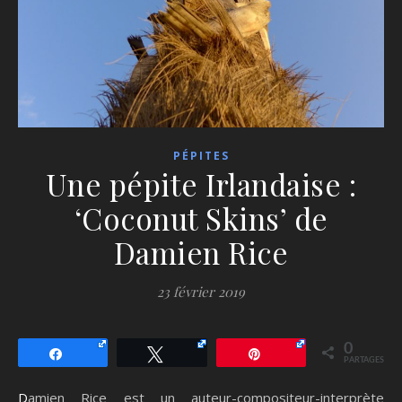
PÉPITES
Une pépite Irlandaise :
‘Coconut Skins’ de
Damien Rice
23 février 2019
0
Partagez
Tweetez
Épingle
PARTAGES
Damien Rice est un auteur-compositeur-interprète