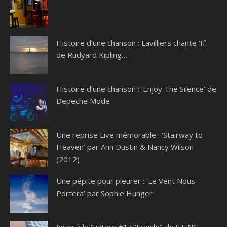
Histoire d’une chanson : Lavilliers chante ‘If’
de Rudyard Kipling…
Histoire d’une chanson : ‘Enjoy The Silence’ de
Depeche Mode
Une reprise Live mémorable : ‘Stairway to
Heaven’ par Ann Dustin & Nancy Wilson
(2012)
Une pépite pour pleurer : ‘Le Vent Nous
Portera’ par Sophie Hunger
Jouer à la Guitare #1 : ‘’Fragile’’ de STING