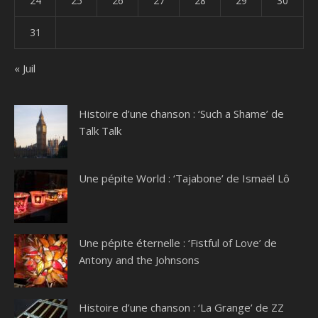
24
25
26
27
28
29
30
31
« Juil
Histoire d’une chanson : ‘Such a Shame’ de
Talk Talk
Une pépite World : ‘Tajabone’ de Ismaël Lô
Une pépite éternelle : ‘Fistful of Love’ de
Antony and the Johnsons
Histoire d’une chanson : ‘La Grange’ de ZZ