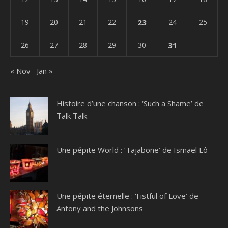
19
20
21
22
23
24
25
26
27
28
29
30
31
« Nov
Jan »
Histoire d’une chanson : ‘Such a Shame’ de
Talk Talk
Une pépite World : ‘Tajabone’ de Ismaël Lô
Une pépite éternelle : ‘Fistful of Love’ de
Antony and the Johnsons