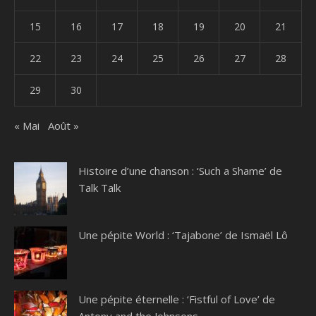
15
16
17
18
19
20
21
22
23
24
25
26
27
28
29
30
« Mai
Août »
Histoire d’une chanson : ‘Such a Shame’ de
Talk Talk
Une pépite World : ‘Tajabone’ de Ismaël Lô
Une pépite éternelle : ‘Fistful of Love’ de