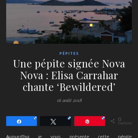
PÉPITES
Une pépite signée Nova
Nova : Elisa Carrahar
chante ‘Bewildered’
16 août 2018
0
Partagez
Tweetez
Épingle
PARTAGES
Aujourd’hui je vous présente cette pépite