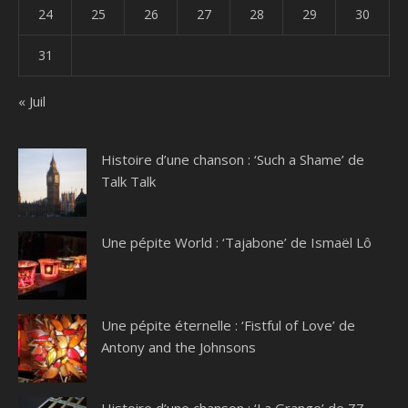
24
25
26
27
28
29
30
31
« Juil
Histoire d’une chanson : ‘Such a Shame’ de
Talk Talk
Une pépite World : ‘Tajabone’ de Ismaël Lô
Une pépite éternelle : ‘Fistful of Love’ de
Antony and the Johnsons