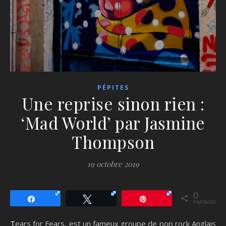
PÉPITES
Une reprise sinon rien :
‘Mad World’ par Jasmine
Thompson
19 octobre 2019
0
Partagez
Tweetez
Épingle
PARTAGES
Tears for Fears, est un fameux groupe de pop rock Anglais