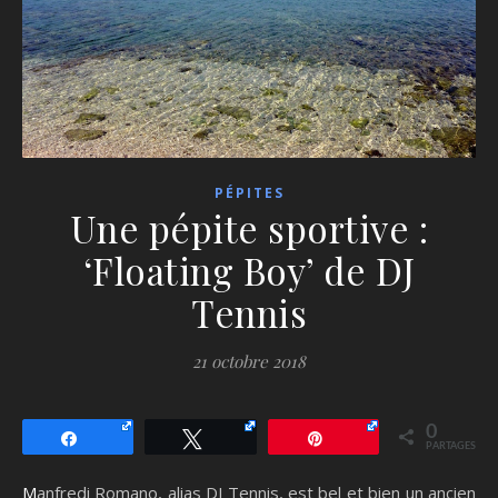
PÉPITES
Une pépite sportive :
‘Floating Boy’ de DJ
Tennis
21 octobre 2018
0
Partagez
Tweetez
Épingle
PARTAGES
Manfredi Romano, alias DJ Tennis, est bel et bien un ancien