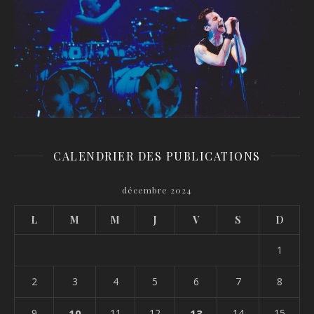
CALENDRIER DES PUBLICATIONS
décembre 2024
L
M
M
J
V
S
D
1
2
3
4
5
6
7
8
9
10
11
12
13
14
15