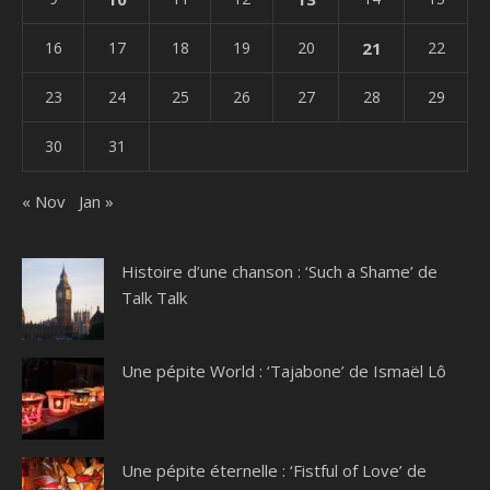
16
17
18
19
20
21
22
23
24
25
26
27
28
29
30
31
« Nov
Jan »
Histoire d’une chanson : ‘Such a Shame’ de
Talk Talk
Une pépite World : ‘Tajabone’ de Ismaël Lô
Une pépite éternelle : ‘Fistful of Love’ de